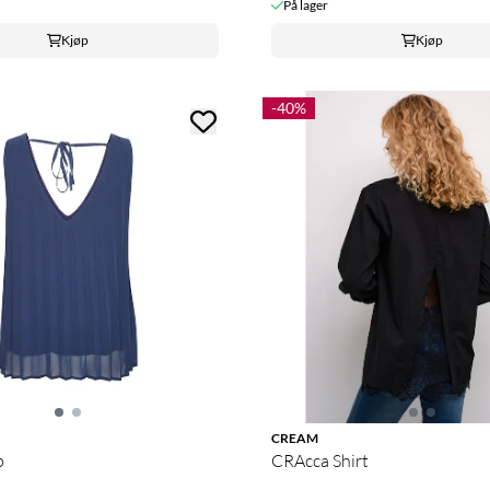
På lager
Kjøp
Kjøp
-40%
CREAM
p
CRAcca Shirt