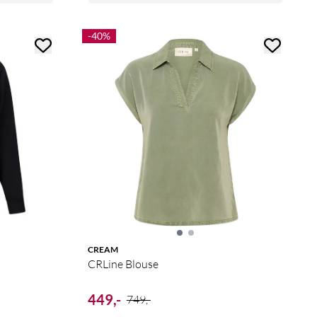
-40%
CREAM
CRLine Blouse
449,-
749,-