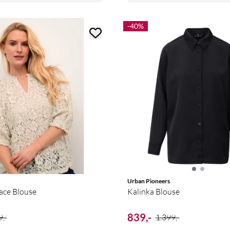
-40%
Urban Pioneers
ace Blouse
Kalinka Blouse
839,-
,-
1.399,-