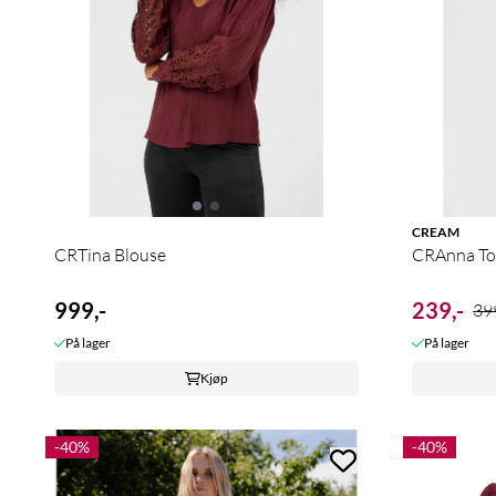
CREAM
CRTina Blouse
CRAnna T
999,-
239,-
399
På lager
På lager
Kjøp
-40%
-40%