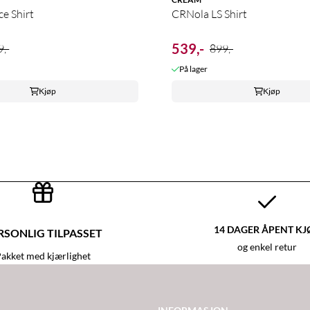
e Shirt
CRNola LS Shirt
539,-
,-
899,-
På lager
Kjøp
Kjøp
14 DAGER ÅPENT KJ
RSONLIG TILPASSET
og enkel retur
akket med kjærlighet