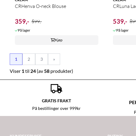
CRHenva O-neck Blouse
CRLuna Lac
359,-
539,-
599,-
899
På lager
På lager
Kjøp
1
2
3
»
Viser
1
til
24
(av
58
produkter)
GRATIS FRAKT
PE
På bestillinger over 999kr
P