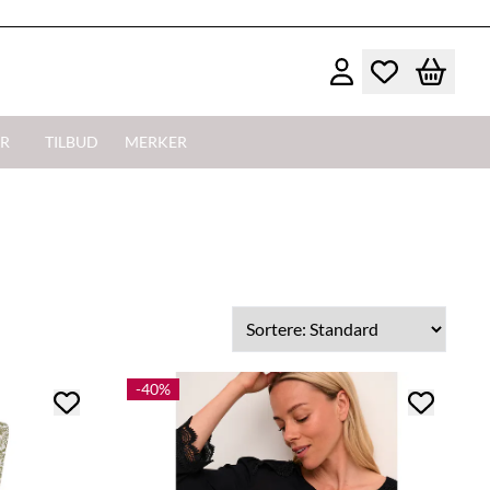
R
TILBUD
MERKER
-40%