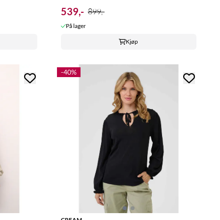
539,-
899,-
På lager
Kjøp
-40%
CREAM