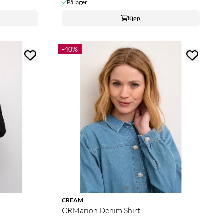
På lager
Kjøp
-40%
CREAM
CRMarion Denim Shirt