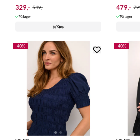
329,-
479,-
549,-
799
På lager
På lager
Kjøp
-40%
-40%
CREAM
CREAM