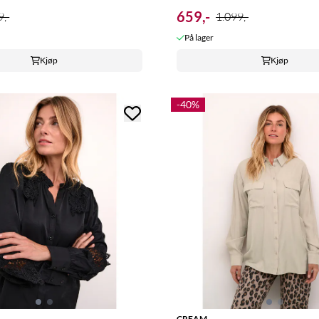
659,-
,-
1.099,-
På lager
Kjøp
Kjøp
-40%
CREAM