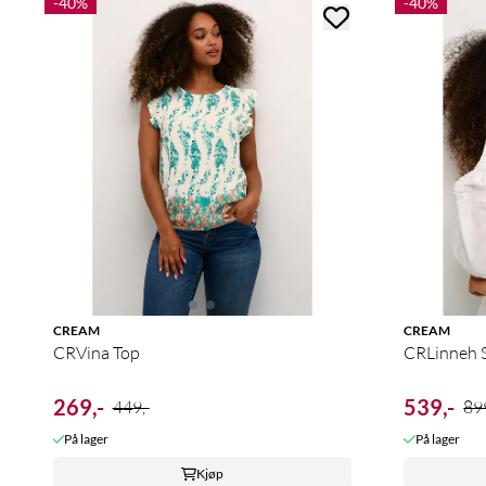
-40%
-40%
CREAM
CREAM
CRVina Top
CRLinneh S
269,-
539,-
449,-
899
På lager
På lager
Kjøp