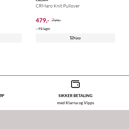
CRMaro Knit Pullover
479,-
799,-
På lager
Kjøp
ØP
SIKKER BETALING
med Klarna og Vipps