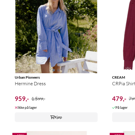
Urban Pioneers
CREAM
Hermine Dress
CRPia Shir
959,-
479,-
1.599,-
799
Ikke på lager
På lager
Kjøp