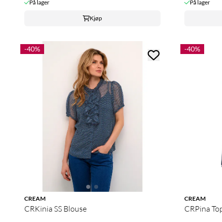
På lager
På lager
Kjøp
-40%
-40%
CREAM
CREAM
CRKinia SS Blouse
CRPina To