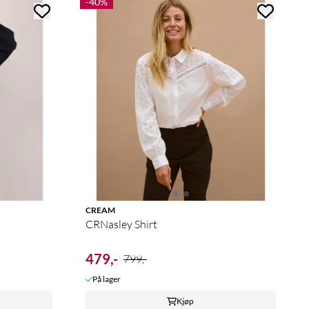
-40%
CREAM
CRNasley Shirt
479,-
799,-
På lager
Kjøp