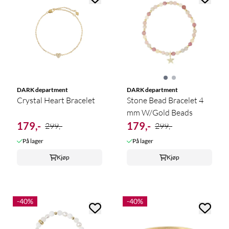
DARK department
DARK department
Crystal Heart Bracelet
Stone Bead Bracelet 4
mm W/Gold Beads
179,-
179,-
299,-
299,-
På lager
På lager
Kjøp
Kjøp
-40%
-40%