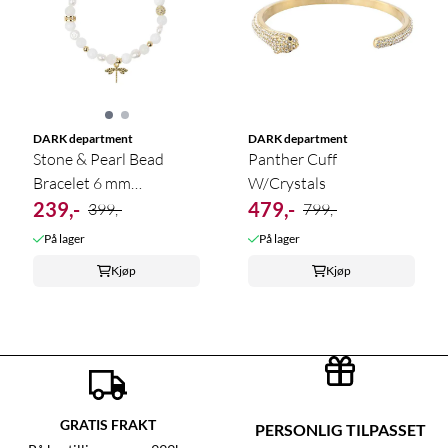
DARK department
DARK department
Stone & Pearl Bead
Panther Cuff
Bracelet 6 mm
W/Crystals
W/Charm
239,-
479,-
399,-
799,-
På lager
På lager
Kjøp
Kjøp
GRATIS FRAKT
PERSONLIG TILPASSET