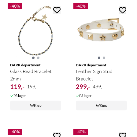
-40%
-40%
DARK department
DARK department
Glass Bead Bracelet
Leather Sign Stud
2mm
Bracelet
119,-
299,-
199,-
499,-
På lager
På lager
Kjøp
Kjøp
-40%
-40%