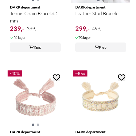
DARK department
DARK department
Tennis Chain Bracelet 2
Leather Stud Bracelet
mm
239,-
299,-
399,-
499,-
På lager
På lager
Kjøp
Kjøp
-40%
-40%
DARK department
DARK department