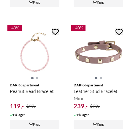
Kjøp
Kjøp
-40%
-40%
DARK department
DARK department
Peanut Bead Bracelet
Leather Stud Bracelet
Mini
119,-
239,-
199,-
399,-
På lager
På lager
Kjøp
Kjøp