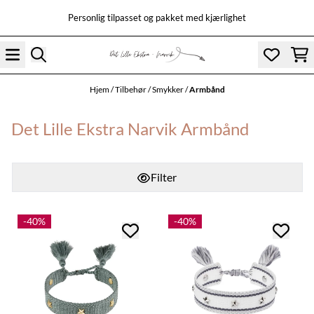
Hopp til innhold
Personlig tilpasset og pakket med kjærlighet
Hjem
/
Tilbehør
/
Smykker
/
Armbånd
Det Lille Ekstra Narvik Armbånd
Filter
-40%
-40%