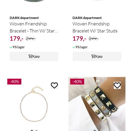
DARK department
DARK department
Woven Friendship
Woven Friendship
Bracelet - Thin W/ Star
Bracelet W/ Star Studs
Studs
179,-
179,-
299,-
299,-
På lager
På lager
Kjøp
Kjøp
-40%
-40%