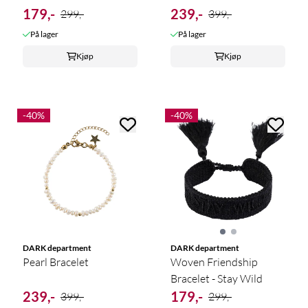
179,-
239,-
299,-
399,-
På lager
På lager
Kjøp
Kjøp
-40%
-40%
DARK department
DARK department
Pearl Bracelet
Woven Friendship
Bracelet - Stay Wild
239,-
179,-
399,-
299,-