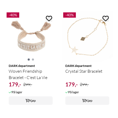
-40%
-40%
DARK department
DARK department
Woven Friendship
Crystal Star Bracelet
Bracelet - C'est La Vie
179,-
179,-
299,-
299,-
På lager
På lager
Kjøp
Kjøp