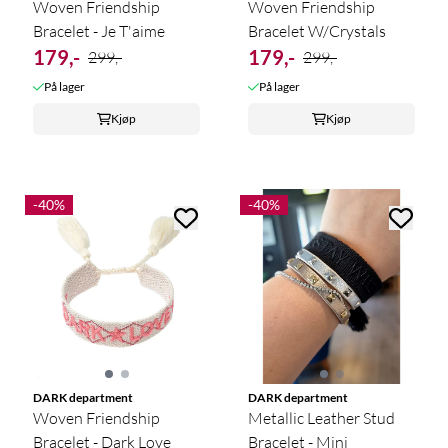
Woven Friendship
Woven Friendship
Bracelet - Je T'aime
Bracelet W/Crystals
179,-
179,-
299,-
299,-
På lager
På lager
Kjøp
Kjøp
-40%
-40%
DARK department
DARK department
Woven Friendship
Metallic Leather Stud
Bracelet - Dark Love
Bracelet - Mini