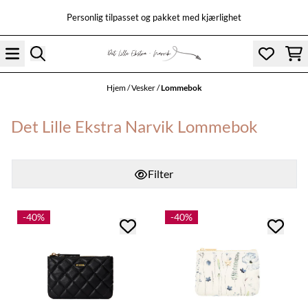
Hopp til innhold
Personlig tilpasset og pakket med kjærlighet
Hjem
/
Vesker
/
Lommebok
Det Lille Ekstra Narvik Lommebok
Filter
-40%
-40%