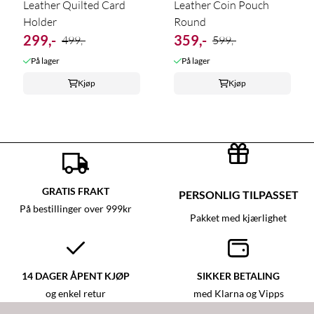
Leather Quilted Card
Leather Coin Pouch
Holder
Round
299,-
359,-
499,-
599,-
På lager
På lager
Kjøp
Kjøp
GRATIS FRAKT
PERSONLIG TILPASSET
På bestillinger over 999kr
Pakket med kjærlighet
14 DAGER ÅPENT KJØP
SIKKER BETALING
og enkel retur
med Klarna og Vipps