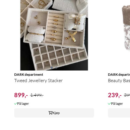
DARK department
DARK depart
Tweed Jewellery Stacker
Beauty Bas
899,-
239,-
1.499,-
399
På lager
På lager
Kjøp