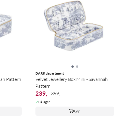
DARK department
nah Pattern
Velvet Jewellery Box Mini - Savannah
Pattern
239,-
399,-
På lager
Kjøp