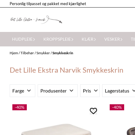
Personlig tilpasset og pakket med kjærlighet
Hopp til innhold
HUDPLEIE
KROPPSPLEIE
KLÆR
VESKER
T
Hjem
/
Tilbehør
/
Smykker
/
Smykkeskrin
Det Lille Ekstra Narvik Smykkeskrin
Farge
Produsenter
Pris
Lagerstatus
-40%
-40%