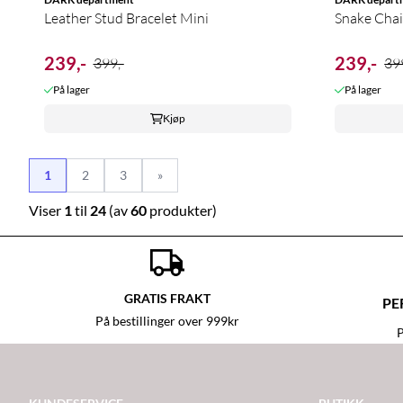
Leather Stud Bracelet Mini
Snake Chai
239,-
239,-
399,-
399
På lager
På lager
Kjøp
1
2
3
»
Viser
1
til
24
(av
60
produkter)
GRATIS FRAKT
PE
På bestillinger over 999kr
P