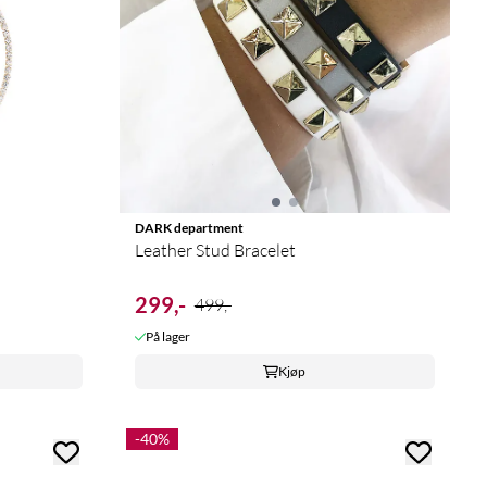
DARK department
Leather Stud Bracelet
299,-
499,-
På lager
Kjøp
-40%