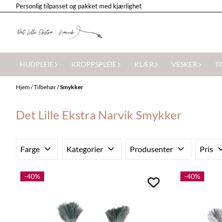
Personlig tilpasset og pakket med kjærlighet
Hopp til innhold
HUDPLEIE
KROPPSPLEIE
KLÆR
VESKER
T
Hjem
/
Tilbehør
/
Smykker
Det Lille Ekstra Narvik Smykker
Farge
Kategorier
Produsenter
Pris
-40%
-40%