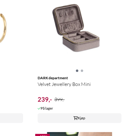
DARK department
Velvet Jewellery Box Mini
239,-
399,-
På lager
Kjøp