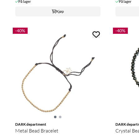
På lager
På lager
Kjøp
-40%
-40%
DARK department
DARK depart
Metal Bead Bracelet
Crystal Be