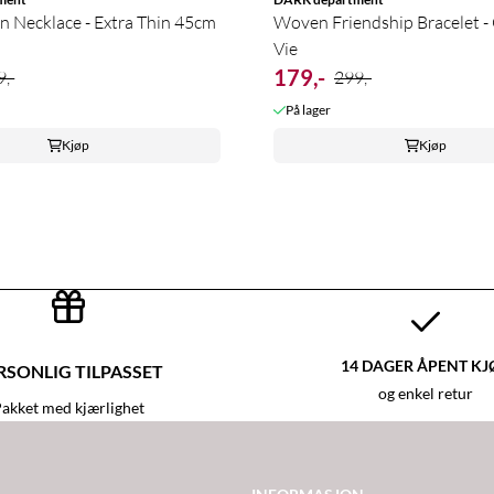
n Necklace - Extra Thin 45cm
Woven Friendship Bracelet - 
Vie
179,-
,-
299,-
På lager
Kjøp
Kjøp
14 DAGER ÅPENT KJ
RSONLIG TILPASSET
og enkel retur
akket med kjærlighet