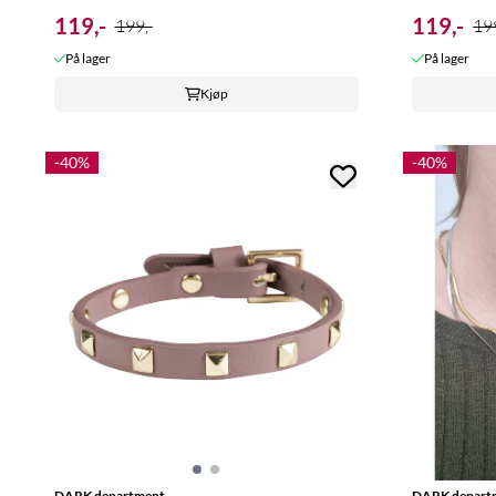
119,-
119,-
199,-
199
På lager
På lager
Kjøp
-40%
-40%
DARK department
DARK depart