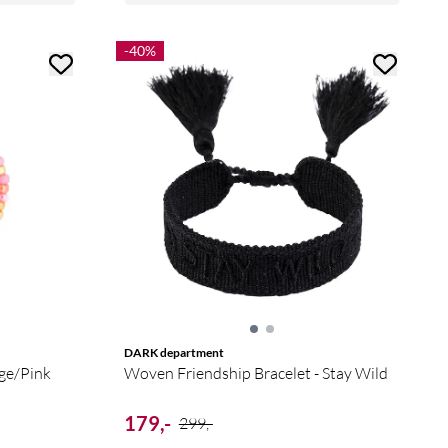
-40%
DARK department
2 mm - Orange/Pink
Woven Friendship Bracelet - Stay Wild
179,-
299,-