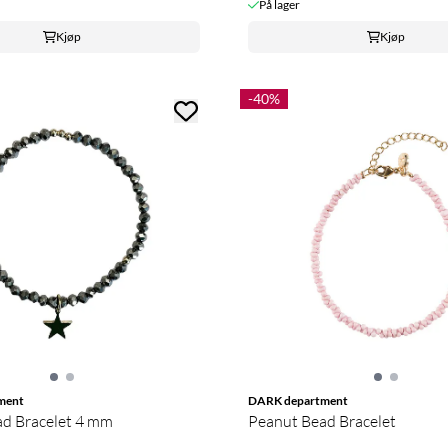
På lager
Kjøp
Kjøp
-40%
ment
DARK department
ad Bracelet 4 mm
Peanut Bead Bracelet