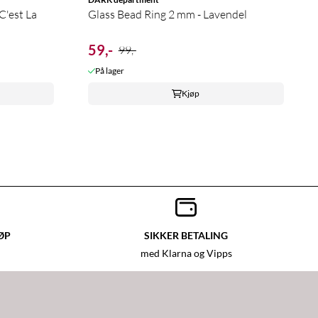
C'est La
Glass Bead Ring 2 mm - Lavendel
59,-
99,-
På lager
Kjøp
ØP
SIKKER BETALING
med Klarna og Vipps