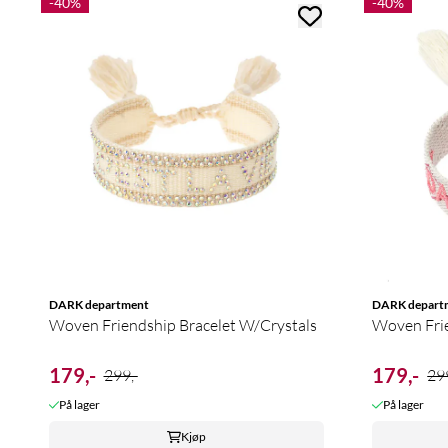
-40%
-40%
DARK department
DARK depart
Woven Friendship Bracelet W/Crystals
Woven Frie
179,-
179,-
299,-
299
På lager
På lager
Kjøp