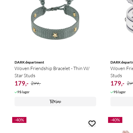
DARK department
DARK depart
Woven Friendship Bracelet - Thin W/
Woven Frie
Star Studs
Studs
179,-
179,-
299,-
299
På lager
På lager
Kjøp
-40%
-40%