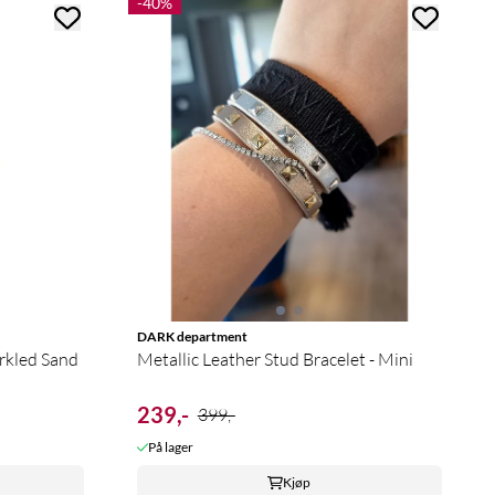
-40%
DARK department
rkled Sand
Metallic Leather Stud Bracelet - Mini
239,-
399,-
På lager
Kjøp