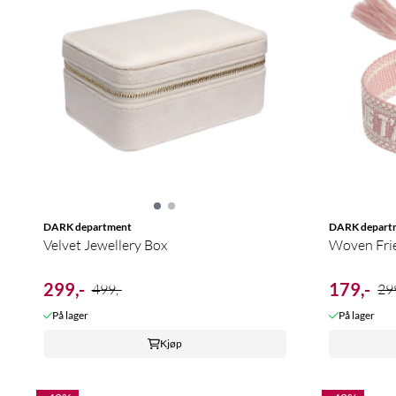
DARK department
DARK depart
Velvet Jewellery Box
Woven Frie
299,-
179,-
499,-
299
På lager
På lager
Kjøp