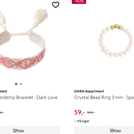
-40%
ment
DARK department
ndship Bracelet - Dark Love
Crystal Bead Ring 3 mm - Spa
59,-
,-
99,-
På lager
Kjøp
Kjøp