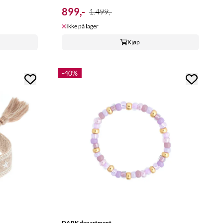
899,-
1.499,-
Ikke på lager
Kjøp
-40%
DARK department