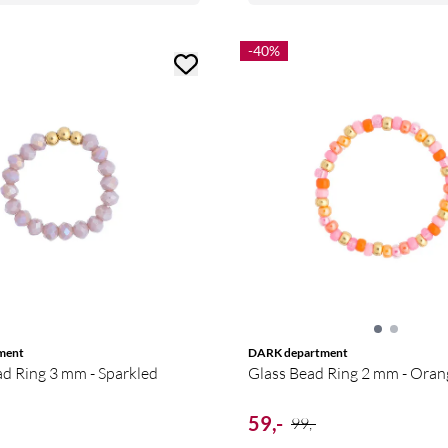
-40%
ment
DARK department
ad Ring 3 mm - Sparkled
Glass Bead Ring 
59,-
99,-