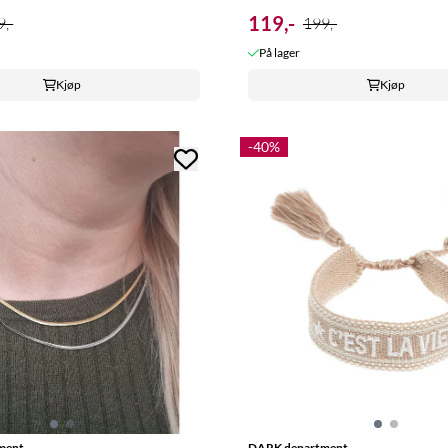
119,-
,-
199,-
På lager
Kjøp
Kjøp
-40%
ment
DARK department