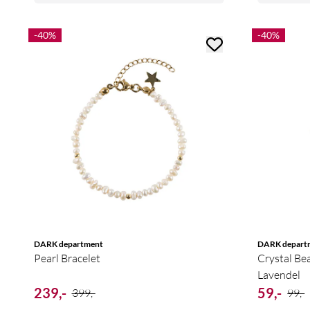
-40%
-40%
DARK department
DARK depart
Pearl Bracelet
Crystal Be
Lavendel
239,-
59,-
399,-
99,-