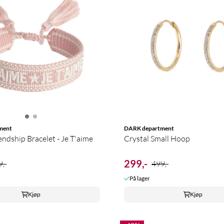
ment
DARK department
ndship Bracelet - Je T'aime
Crystal Small Hoop
299,-
,-
499,-
På lager
Kjøp
Kjøp