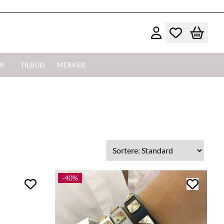
R
TILBUD
MERKER
-40%