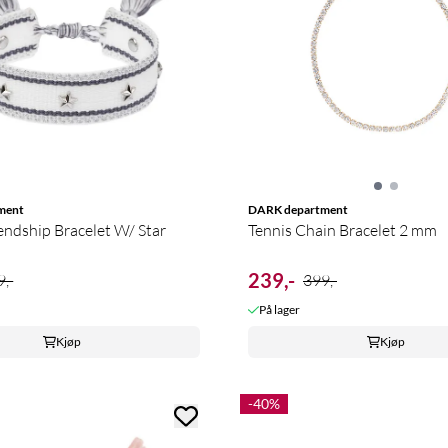
ment
DARK department
ndship Bracelet W/ Star
Tennis Chain Bracelet 2 mm
239,-
,-
399,-
På lager
Kjøp
Kjøp
-40%