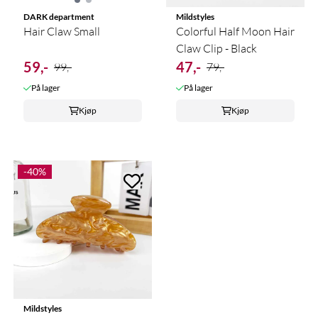
DARK department
Mildstyles
Hair Claw Small
Colorful Half Moon Hair
Claw Clip - Black
59,-
47,-
99,-
79,-
På lager
På lager
Kjøp
Kjøp
-40%
Mildstyles