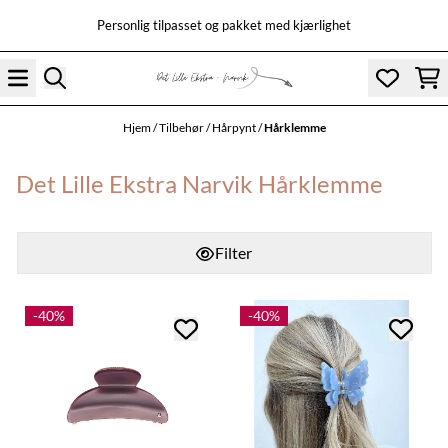
Hopp til innhold
Personlig tilpasset og pakket med kjærlighet
Hjem
/
Tilbehør
/
Hårpynt
/
Hårklemme
Det Lille Ekstra Narvik Hårklemme
Filter
-40%
-40%