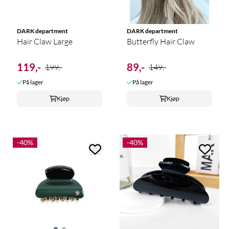
DARK department
DARK department
Hair Claw Large
Butterfly Hair Claw
119,-
89,-
199,-
149,-
På lager
På lager
Kjøp
Kjøp
-40%
-40%