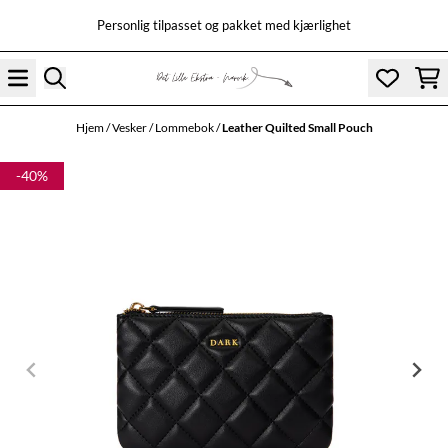
Hopp til innhold
Personlig tilpasset og pakket med kjærlighet
Hjem
/
Vesker
/
Lommebok
/
Leather Quilted Small Pouch
-40%