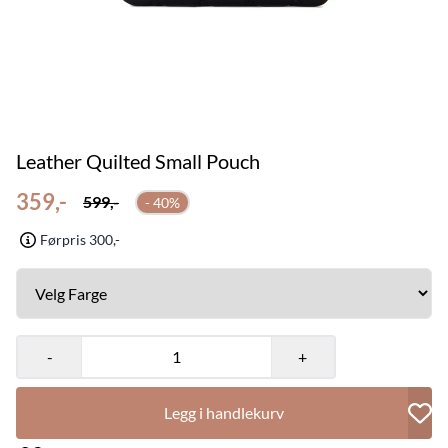
Leather Quilted Small Pouch
359,-
599,-
- 40%
Førpris 300,-
-
+
Legg i handlekurv