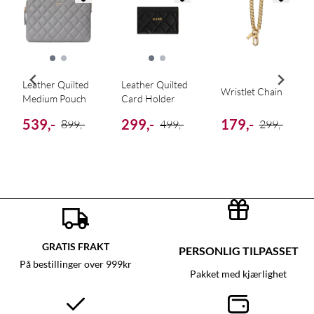
Leather Quilted
Leather Quilted
Wristlet Chain
Medium Pouch
Card Holder
539,-
299,-
179,-
899,-
499,-
299,-
GRATIS FRAKT
PERSONLIG TILPASSET
På bestillinger over 999kr
Pakket med kjærlighet