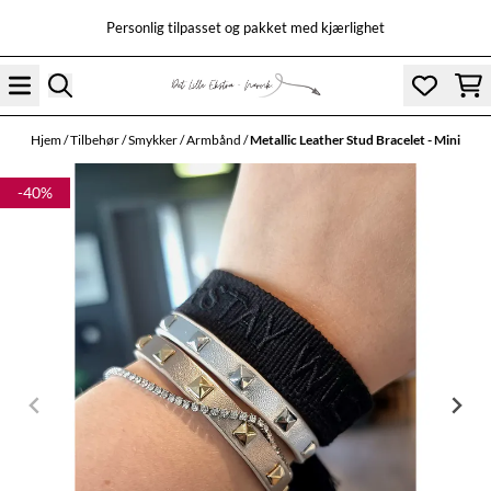
Hopp til innhold
Personlig tilpasset og pakket med kjærlighet
Hjem
/
Tilbehør
/
Smykker
/
Armbånd
/
Metallic Leather Stud Bracelet - Mini
-40%