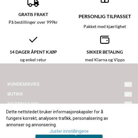
GRATIS FRAKT
PERSONLIG TILPASSET
På bestillinger over 999kr
Pakket med kjærlighet
14 DAGER ÅPENT KJØP
SIKKER BETALING
og enkel retur
med Klarna og Vipps
KUNDESERVICE
hei@detlilleekstra-narvik.no
BUTIKK
Vilkår
INFORMASJON
Ankenesveien 179
Om oss
Dette nettstedet bruker informasjonskapsler for å
Frakt og retur
fungere korrekt, analysere trafikk, personalisering av
8520 Ankenes
Blogg
annonser og annonsering.
Kontakt oss
Org: 929310950
Juster innstillingene
Nyhetsbrev