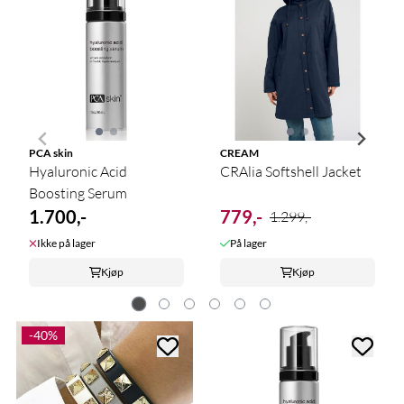
PCA skin
CREAM
Hyaluronic Acid
CRAlia Softshell Jacket
Boosting Serum
1.700,-
779,-
1.299,-
Ikke på lager
På lager
Kjøp
Kjøp
-40%