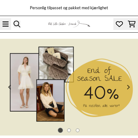
Hopp til innhold
Personlig tilpasset og pakket med kjærlighet