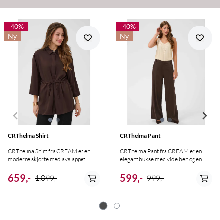
-40%
-40%
Ny
Ny
CRThelma Shirt
CRThelma Pant
CRThelma Shirt fra CREAM er en
CRThelma Pant fra CREAM er en
moderne skjorte med avslappet
elegant bukse med vide ben og en
passform og en flatterende, rett
flatterende passform som faller pent
silhuett. Modellen har klassisk
fra hofte til kant. Modellen har linning
659,-
599,-
1.099,-
999,-
skjortekrage, knappelukking foran og
med beltehemper, praktisk lukking i
en dekorativ knyting i midjen som gir
front og et lett, flytende uttrykk som
et feminint preg. De vide
gir både komfort og stil. Perfekt å
trekvartlange ermene og den lette
kombinere med både skjorter, bluser
kvaliteten gjør skjorten både
og blazere. Normal i størrelsen