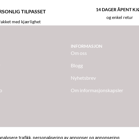
14 DAGER ÅPENT KJ
RSONLIG TILPASSET
og enkel retur
akket med kjærlighet
INFORMASJON
Om oss
r
Blogg
Nyhetsbrev
o
Om informasjonskapsler
analysere trafikk, personalisering av annonser og annonsering.