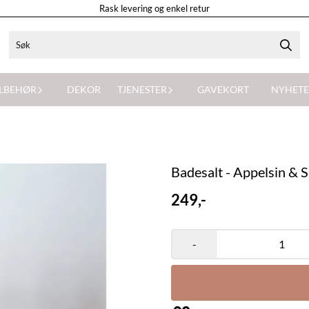
Rask levering og enkel retur
ILBEHØR
DEKOR
TJENESTER
GAVEKORT
NYHETE
Badesalt - Appelsin & 
249,-
-