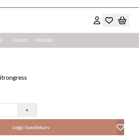
R
TILBUD
MERKER
Sitrongress
+
Legg i handlekurv