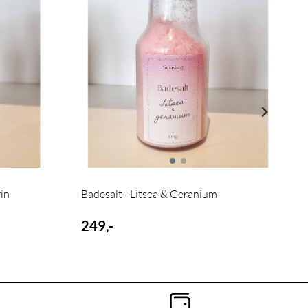
in
Badesalt - Litsea & Geranium
B
249,-