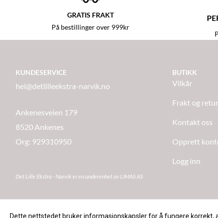
GRATIS FRAKT
PE
På bestillinger over 999kr
P
KUNDESERVICE
BUTIKK
Vilkår
hei@detlilleekstra-narvik.no
Frakt og retu
Ankenesveien 179
Kontakt oss
8520 Ankenes
Org: 929310950
Opprett kont
Logg inn
Det Lille Ekstra - Narvik er en underenhet av LIMAS AS
Dette nettstedet bruker informasjonskapsler for å fungere korrekt, 