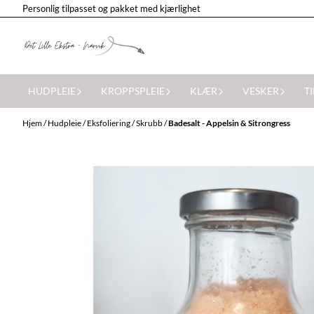
Personlig tilpasset og pakket med kjærlighet
Hopp til innhold
HUDPLEIE
KROPPSPLEIE
KLÆR
VESKER
T
Hjem
/
Hudpleie
/
Eksfoliering / Skrubb
/
Badesalt - Appelsin & Sitrongress