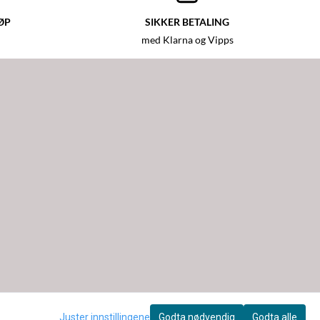
ØP
SIKKER BETALING
med Klarna og Vipps
Juster innstillingene
Godta nødvendig
Godta alle