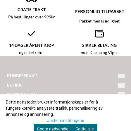
GRATIS FRAKT
PERSONLIG TILPASSET
På bestillinger over 999kr
Pakket med kjærlighet
14 DAGER ÅPENT KJØP
SIKKER BETALING
og enkel retur
med Klarna og Vipps
KUNDESERVICE
hei@detlilleekstra-narvik.no
BUTIKK
Vilkår
INFORMASJON
Ankenesveien 179
Om oss
Dette nettstedet bruker informasjonskapsler for å
Frakt og retur
fungere korrekt, analysere trafikk, personalisering av
8520 Ankenes
Blogg
annonser og annonsering.
Kontakt oss
Org: 929310950
Juster innstillingene
Nyhetsbrev
Opprett konto
Godta nødvendig
Godta alle