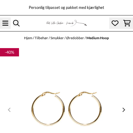
Hopp til innhold
Personlig tilpasset og pakket med kjærlighet
Hjem
/
Tilbehør
/
Smykker
/
Øredobber
/
Medium Hoop
-40%