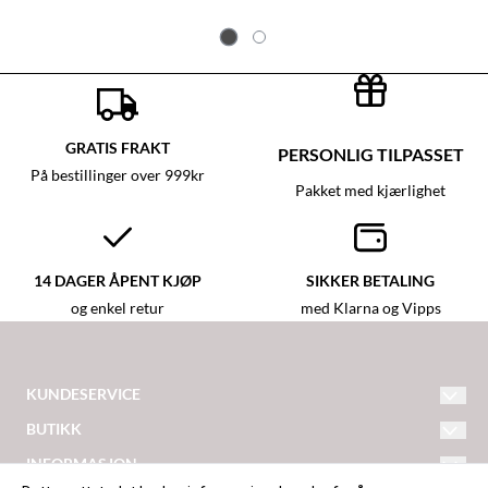
GRATIS FRAKT
PERSONLIG TILPASSET
På bestillinger over 999kr
Pakket med kjærlighet
14 DAGER ÅPENT KJØP
SIKKER BETALING
og enkel retur
med Klarna og Vipps
KUNDESERVICE
hei@detlilleekstra-narvik.no
BUTIKK
Vilkår
INFORMASJON
Ankenesveien 179