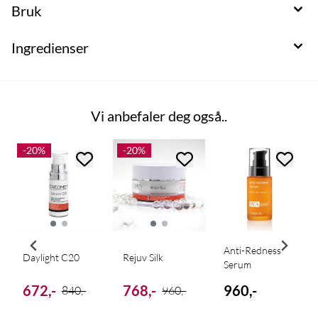
Bruk
Ingredienser
Vi anbefaler deg også..
-20%
-20%
Anti-Redness
Daylight C20
Rejuv Silk
Serum
672,-
768,-
960,-
840,-
960,-