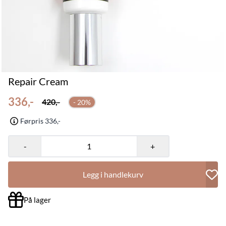
Repair Cream
336,-
420,-
- 20%
Førpris 336,-
-
+
Legg i handlekurv
På lager