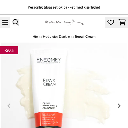
Hopp til innhold
Personlig tilpasset og pakket med kjærlighet
Hjem
/
Hudpleie
/
Dagkrem
/
Repair Cream
-20%