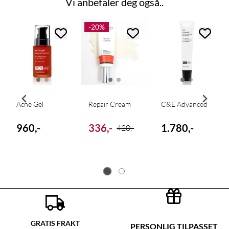
Vi anbefaler deg også..
-20%
Acne Gel
Repair Cream
C&E Advanced
960,-
336,-
1.780,-
420,-
GRATIS FRAKT
PERSONLIG TILPASSET