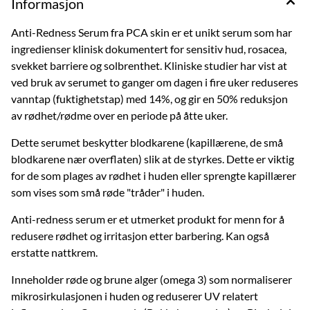
Informasjon
Anti-Redness Serum fra PCA skin er et unikt serum som har
ingredienser klinisk dokumentert for sensitiv hud, rosacea,
svekket barriere og solbrenthet. Kliniske studier har vist at
ved bruk av serumet to ganger om dagen i fire uker reduseres
vanntap (fuktighetstap) med 14%, og gir en 50% reduksjon
av rødhet/rødme over en periode på åtte uker.
Dette serumet beskytter blodkarene (kapillærene, de små
blodkarene nær overflaten) slik at de styrkes. Dette er viktig
for de som plages av rødhet i huden eller sprengte kapillærer
som vises som små røde "tråder" i huden.
Anti-redness serum er et utmerket produkt for menn for å
redusere rødhet og irritasjon etter barbering. Kan også
erstatte nattkrem.
Inneholder røde og brune alger (omega 3) som normaliserer
mikrosirkulasjonen i huden og reduserer UV relatert