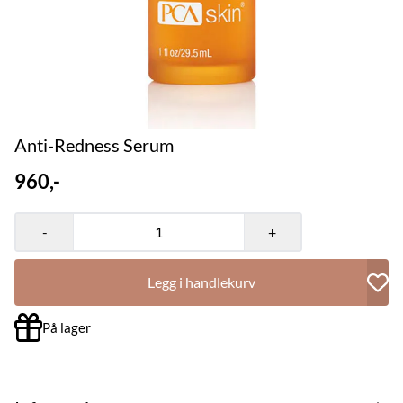
Anti-Redness Serum
960,-
-
+
Legg i handlekurv
På lager